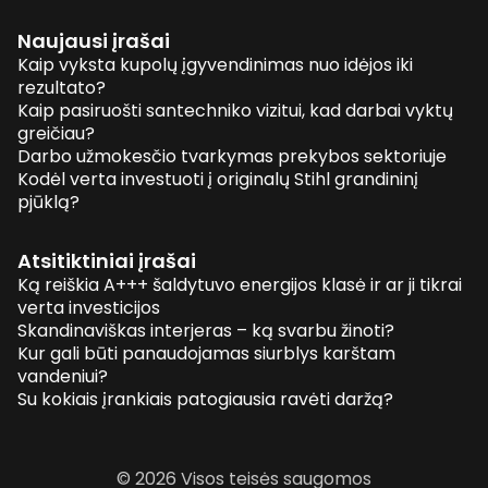
Naujausi įrašai
Kaip vyksta kupolų įgyvendinimas nuo idėjos iki
rezultato?
Kaip pasiruošti santechniko vizitui, kad darbai vyktų
greičiau?
Darbo užmokesčio tvarkymas prekybos sektoriuje
Kodėl verta investuoti į originalų Stihl grandininį
pjūklą?
Atsitiktiniai įrašai
Ką reiškia A+++ šaldytuvo energijos klasė ir ar ji tikrai
verta investicijos
Skandinaviškas interjeras – ką svarbu žinoti?
Kur gali būti panaudojamas siurblys karštam
vandeniui?
Su kokiais įrankiais patogiausia ravėti daržą?
© 2026 Visos teisės saugomos