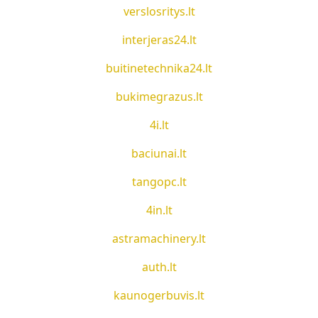
verslosritys.lt
interjeras24.lt
buitinetechnika24.lt
bukimegrazus.lt
4i.lt
baciunai.lt
tangopc.lt
4in.lt
astramachinery.lt
auth.lt
kaunogerbuvis.lt