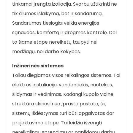
tinkamai įrengta izoliacija. Svarbu užtikrinti ne
tik šilumos išlaikymą, bet ir sandarumą.
Sandarumas tiesiogiai veikia energijos
sąnaudas, komfortą ir drėgmės kontrolę. Dėl
to šiame etape nereikėtų taupyti nei
medžiagų, nei darbo kokybės.
Inžinerinės sistemos
Toliau diegiamos visos reikalingos sistemos. Tai
elektros instaliacija, vandentiekis, nuotekos,
šildymas ir vėdinimas. Kadangi kupolo vidinė
struktūra skiriasi nuo įprasto pastato, šių
sistemų išdėstymas turi būti apgalvotas dar
projektavimo etape. Tai leidžia išvengti
nereikalingų sprendimų ar papildomų darbų.