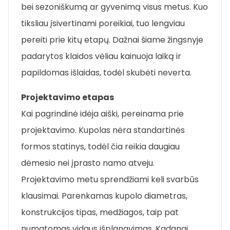
bei sezoniškumą ar gyvenimą visus metus. Kuo
tiksliau įsivertinami poreikiai, tuo lengviau
pereiti prie kitų etapų. Dažnai šiame žingsnyje
padarytos klaidos vėliau kainuoja laiką ir
papildomas išlaidas, todėl skubėti neverta.
Projektavimo etapas
Kai pagrindinė idėja aiški, pereinama prie
projektavimo. Kupolas nėra standartinės
formos statinys, todėl čia reikia daugiau
dėmesio nei įprasto namo atveju.
Projektavimo metu sprendžiami keli svarbūs
klausimai. Parenkamas kupolo diametras,
konstrukcijos tipas, medžiagos, taip pat
numatomas vidaus išplanavimas. Kadangi