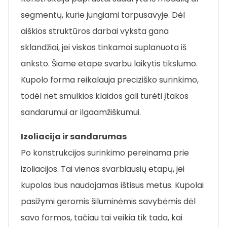
segmentų, kurie jungiami tarpusavyje. Dėl
aiškios struktūros darbai vyksta gana
sklandžiai, jei viskas tinkamai suplanuota iš
anksto. Šiame etape svarbu laikytis tikslumo.
Kupolo forma reikalauja preciziško surinkimo,
todėl net smulkios klaidos gali turėti įtakos
sandarumui ar ilgaamžiškumui.
Izoliacija ir sandarumas
Po konstrukcijos surinkimo pereinama prie
izoliacijos. Tai vienas svarbiausių etapų, jei
kupolas bus naudojamas ištisus metus. Kupolai
pasižymi geromis šiluminėmis savybėmis dėl
savo formos, tačiau tai veikia tik tada, kai