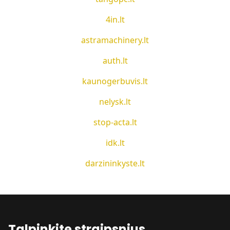
4in.lt
astramachinery.lt
auth.lt
kaunogerbuvis.lt
nelysk.lt
stop-acta.lt
idk.lt
darzininkyste.lt
Talpinkite straipsnius