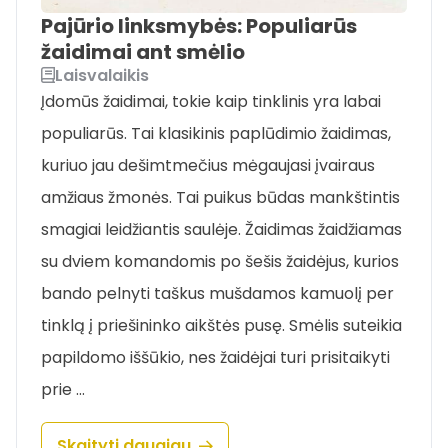
Pajūrio linksmybės: Populiarūs
žaidimai ant smėlio
Laisvalaikis
Įdomūs žaidimai, tokie kaip tinklinis yra labai
populiarūs. Tai klasikinis paplūdimio žaidimas,
kuriuo jau dešimtmečius mėgaujasi įvairaus
amžiaus žmonės. Tai puikus būdas mankštintis
smagiai leidžiantis saulėje. Žaidimas žaidžiamas
su dviem komandomis po šešis žaidėjus, kurios
bando pelnyti taškus mušdamos kamuolį per
tinklą į priešininko aikštės pusę. Smėlis suteikia
papildomo iššūkio, nes žaidėjai turi prisitaikyti
prie …
Skaityti daugiau