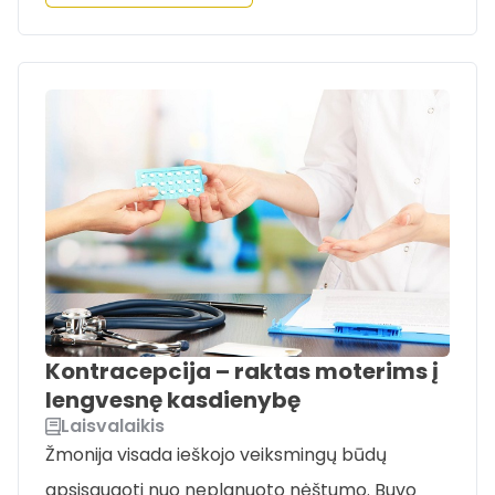
Kontracepcija – raktas moterims į
lengvesnę kasdienybę
Laisvalaikis
Žmonija visada ieškojo veiksmingų būdų
apsisaugoti nuo neplanuoto nėštumo. Buvo