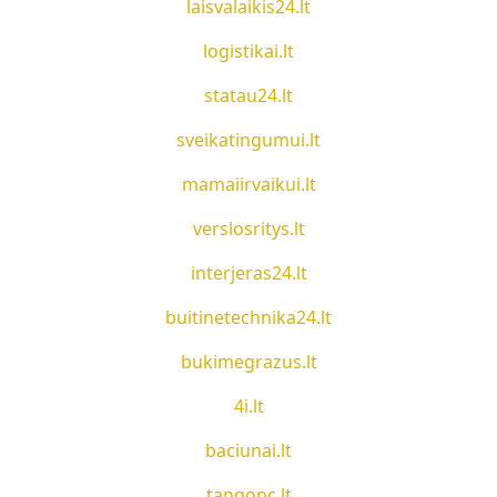
laisvalaikis24.lt
logistikai.lt
statau24.lt
sveikatingumui.lt
mamaiirvaikui.lt
verslosritys.lt
interjeras24.lt
buitinetechnika24.lt
bukimegrazus.lt
4i.lt
baciunai.lt
tangopc.lt