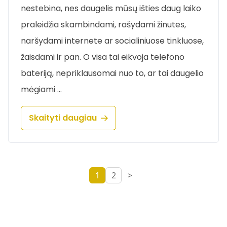
nestebina, nes daugelis mūsų išties daug laiko
praleidžia skambindami, rašydami žinutes,
naršydami internete ar socialiniuose tinkluose,
žaisdami ir pan. O visa tai eikvoja telefono
bateriją, nepriklausomai nuo to, ar tai daugelio
mėgiami …
Skaityti daugiau
1
2
>