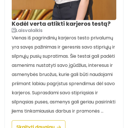
Kodėl verta atlikti karjeros testą?
Laisvalaikis
Vienas iš pagrindinių karjeros testo privalumų
yra savęs pažinimas ir geresnis savo stipriųjų ir
silpnųjų pusių supratimas. Šie testai gali padėti
asmenims nustatyti savo įgūdžius, interesus ir
asmenybės bruožus, kurie gali būti naudojami
priimant labiau pagrįstus sprendimus dėl savo
karjeros. Suprasdami savo stipriąsias ir
silpnąsias puses, asmenys gali geriau pasirinkti
jiems tinkamiausius darbus ir pramonės …
Skaityti daugiau