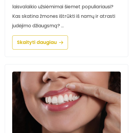
laisvalaikio užsiėmimai šiemet populiariausi?
Kas skatina žmones ištrūkti iš namų ir atrasti
judėjimo džiaugsmą? …
Skaityti daugiau