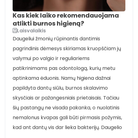
Kas kiek laiko rekomendauojama
atlikti burnos higieną?
Laisvalaikis
Daugeliui žmonių rūpinantis dantimis
pagrindinis dėmesys skiriamas kruopščiam jų
valymui po valgio ir reguliariems
patikrinimams pas odontologą, kurių metu
aptinkama ėduonis. Namų higiena dažnai
papildyta dantų siūlu, burnos skalavimo
skysčiais ar pažangesniais prietaisais. Tačiau
šių pastangų ne visada pakanka, o nuolatinis
nemalonus kvapas gali būti pirmasis požymis,
kad ant dantų vis dar lieka bakterijų. Daugelio
…