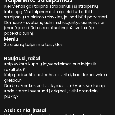
Kiekvienas gali talpinti straipsnius į šį straipsnių
katalogą. Visi talpinami straipsniai turi atitikti
straipsnių talpinimo taisykles, jei nori būti patvirtinti.
Dėmesio - svetainę administruojantys asmenys ar
įmonė jokiu būdu nėra atsakingi už svetainėje
pateiktą turinį.
Meniu
Straipsnių talpinimo taisyklės
Naujausi įrašai
Kaip vyksta kupolų įgyvendinimas nuo idėjos iki
rezultato?
Kaip pasiruošti santechniko vizitui, kad darbai vyktų
greičiau?
Darbo užmokesčio tvarkymas prekybos sektoriuje
Kodėl verta investuoti į originalų Stihl grandininį
pjūklą?
Atsitiktiniai įrašai