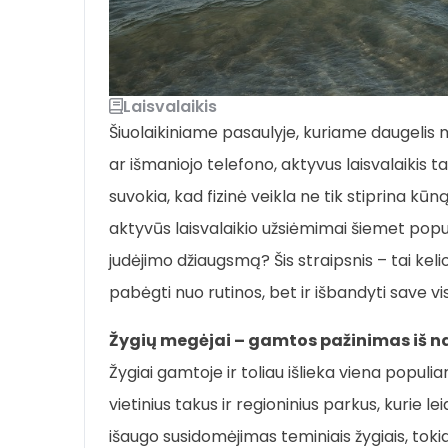
Laisvalaikis
Šiuolaikiniame pasaulyje, kuriame daugelis
ar išmaniojo telefono, aktyvus laisvalaikis
suvokia, kad fizinė veikla ne tik stiprina kūn
aktyvūs laisvalaikio užsiėmimai šiemet popul
judėjimo džiaugsmą? Šis straipsnis – tai keli
pabėgti nuo rutinos, bet ir išbandyti save vis
Žygių megėjai – gamtos pažinimas iš n
Žygiai gamtoje ir toliau išlieka viena populia
vietinius takus ir regioninius parkus, kurie l
išaugo susidomėjimas teminiais žygiais, tokiai