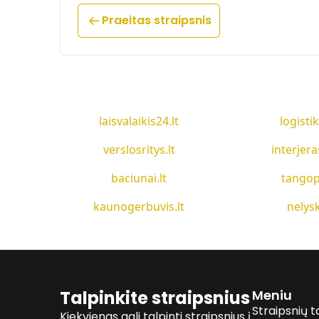
Praeitas straipsnis
laisvalaikis24.lt
logistik
verslosritys.lt
interjera
baciunai.lt
tangop
kaunogerbuvis.lt
nelysk
Talpinkite straipsnius
Meniu
Straipsnių t
Kiekvienas gali talpinti straipsnius į