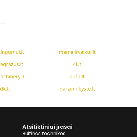
tingumui.lt
mamaiirvaikui.lt
egrazus.lt
4i.lt
achinery.lt
auth.lt
idk.lt
darzininkyste.lt
Atsitiktiniai įrašai
Buitinės technikos