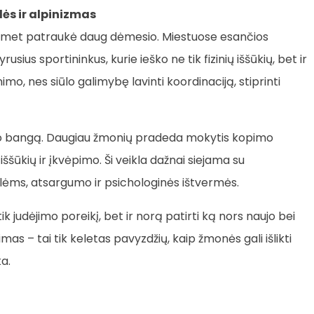
ės ir alpinizmas
 šiemet patraukė daug dėmesio. Miestuose esančios
rusius sportininkus, kurie ieško ne tik fizinių iššūkių, bet ir
imo, nes siūlo galimybę lavinti koordinaciją, stiprinti
umo bangą. Daugiau žmonių pradeda mokytis kopimo
 iššūkių ir įkvėpimo. Ši veikla dažnai siejama su
ėms, atsargumo ir psichologinės ištvermės.
tik judėjimo poreikį, bet ir norą patirti ką nors naujo bei
mas – tai tik keletas pavyzdžių, kaip žmonės gali išlikti
ka.