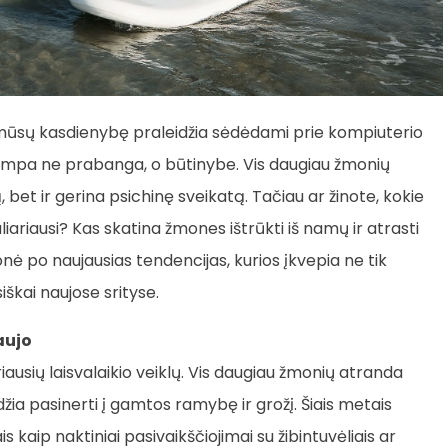
 mūsų kasdienybę praleidžia sėdėdami prie kompiuterio
 tampa ne prabanga, o būtinybe. Vis daugiau žmonių
ą, bet ir gerina psichinę sveikatą. Tačiau ar žinote, kokie
iariausi? Kas skatina žmones ištrūkti iš namų ir atrasti
onė po naujausias tendencijas, kurios įkvepia ne tik
iškai naujose srityse.
aujo
riausių laisvalaikio veiklų. Vis daugiau žmonių atranda
eidžia pasinerti į gamtos ramybę ir grožį. Šiais metais
s kaip naktiniai pasivaikščiojimai su žibintuvėliais ar