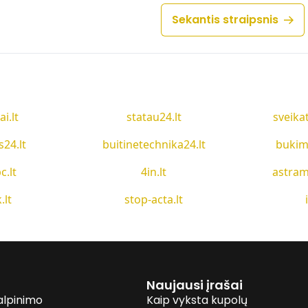
Sekantis straipsnis
ai.lt
statau24.lt
sveika
s24.lt
buitinetechnika24.lt
bukim
c.lt
4in.lt
astram
.lt
stop-acta.lt
Naujausi įrašai
alpinimo
Kaip vyksta kupolų