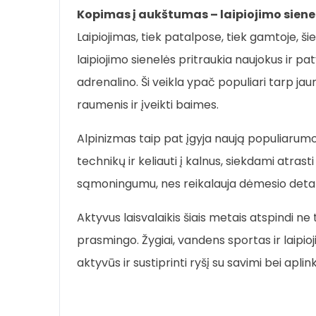
Kopimas į aukštumas – laipiojimo sienel
Laipiojimas, tiek patalpose, tiek gamtoje,
laipiojimo sienelės pritraukia naujokus ir paty
adrenalino. Ši veikla ypač populiari tarp jaun
raumenis ir įveikti baimes.
Alpinizmas taip pat įgyja naują populiar
technikų ir keliauti į kalnus, siekdami atrasti
sąmoningumu, nes reikalauja dėmesio detal
Aktyvus laisvalaikis šiais metais atspindi ne 
prasmingo. Žygiai, vandens sportas ir laipioji
aktyvūs ir sustiprinti ryšį su savimi bei aplin