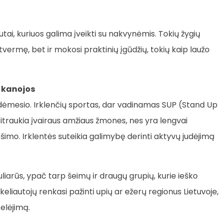
utai, kuriuos galima įveikti su nakvynėmis. Tokių žygių
štvermę, bet ir mokosi praktinių įgūdžių, tokių kaip laužo
r kanojos
ėmesio. Irklenčių sportas, dar vadinamas SUP (Stand Up
pritraukia įvairaus amžiaus žmones, nes yra lengvai
ošimo. Irklentės suteikia galimybę derinti aktyvų judėjimą
puliarūs, ypač tarp šeimų ir draugų grupių, kurie ieško
 keliautojų renkasi pažinti upių ar ežerų regionus Lietuvoje,
selėjimą.