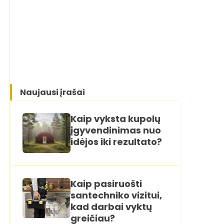
Naujausi įrašai
Kaip vyksta kupolų
įgyvendinimas nuo
idėjos iki rezultato?
Kaip pasiruošti
santechniko vizitui,
kad darbai vyktų
greičiau?