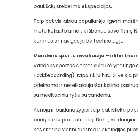
paukščių stebėjimo ekspedicijos.
Taip pat vis labiau populiarėja ilgesni maršr
metu keliautojai ne tik išbando savo fizinę i
kūrimas ar navigacija be technologijų.
Vandens sporto revoliucija – irklentės i
Vandens sportas šiemet sulaukė ypatingo d
Paddleboarding), tapo tikru hitu. Ši veikla 
prieinama ir nereikalauja išankstinio pasiru
su meditaciniu ryšiu su vandeniu.
Kanojų ir baidarių žygiai taip pat išlieka po
būdų kartu praleisti laiką. Be to, vis daugiau
kas skatina vietinį turizmą ir ekologijos puo