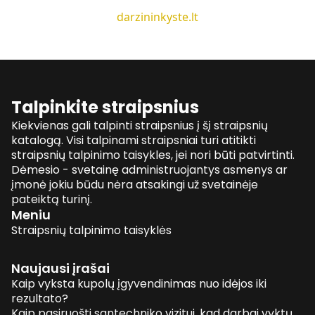
darzininkyste.lt
Talpinkite straipsnius
Kiekvienas gali talpinti straipsnius į šį straipsnių
katalogą. Visi talpinami straipsniai turi atitikti
straipsnių talpinimo taisykles, jei nori būti patvirtinti.
Dėmesio - svetainę administruojantys asmenys ar
įmonė jokiu būdu nėra atsakingi už svetainėje
pateiktą turinį.
Meniu
Straipsnių talpinimo taisyklės
Naujausi įrašai
Kaip vyksta kupolų įgyvendinimas nuo idėjos iki
rezultato?
Kaip pasiruošti santechniko vizitui, kad darbai vyktų