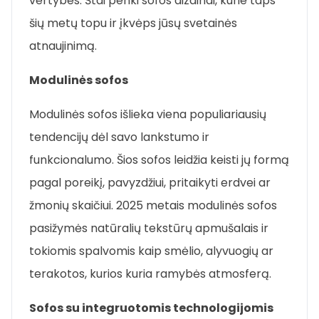
vertybes. Štai penki sofos dizainai, kurie taps
šių metų topu ir įkvėps jūsų svetainės
atnaujinimą.
Modulinės sofos
Modulinės sofos išlieka viena populiariausių
tendencijų dėl savo lankstumo ir
funkcionalumo. Šios sofos leidžia keisti jų formą
pagal poreikį, pavyzdžiui, pritaikyti erdvei ar
žmonių skaičiui. 2025 metais modulinės sofos
pasižymės natūralių tekstūrų apmušalais ir
tokiomis spalvomis kaip smėlio, alyvuogių ar
terakotos, kurios kuria ramybės atmosferą.
Sofos su integruotomis technologijomis