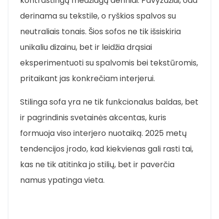
kontrastingų medžiagų deriniai. Pavyzdžiui, oda
derinama su tekstile, o ryškios spalvos su
neutraliais tonais. Šios sofos ne tik išsiskiria
unikaliu dizainu, bet ir leidžia drąsiai
eksperimentuoti su spalvomis bei tekstūromis,
pritaikant jas konkrečiam interjerui.
Stilinga sofa yra ne tik funkcionalus baldas, bet
ir pagrindinis svetainės akcentas, kuris
formuoja viso interjero nuotaiką. 2025 metų
tendencijos įrodo, kad kiekvienas gali rasti tai,
kas ne tik atitinka jo stilių, bet ir paverčia
namus ypatinga vieta.