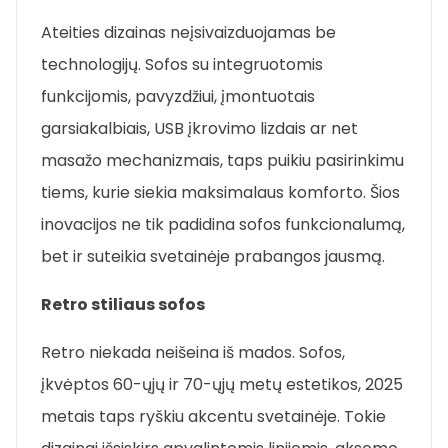
Ateities dizainas neįsivaizduojamas be
technologijų. Sofos su integruotomis
funkcijomis, pavyzdžiui, įmontuotais
garsiakalbiais, USB įkrovimo lizdais ar net
masažo mechanizmais, taps puikiu pasirinkimu
tiems, kurie siekia maksimalaus komforto. Šios
inovacijos ne tik padidina sofos funkcionalumą,
bet ir suteikia svetainėje prabangos jausmą.
Retro stiliaus sofos
Retro niekada neišeina iš mados. Sofos,
įkvėptos 60-ųjų ir 70-ųjų metų estetikos, 2025
metais taps ryškiu akcentu svetainėje. Tokie