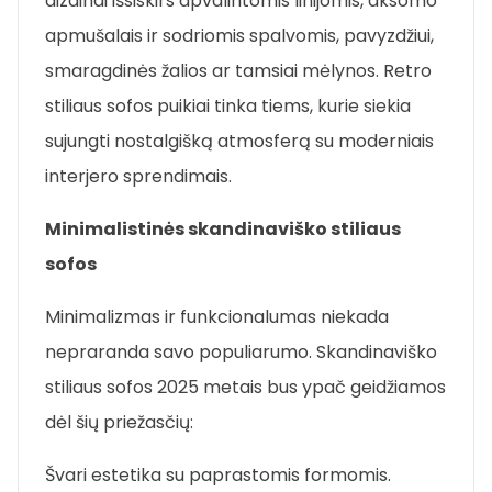
dizainai išsiskirs apvalintomis linijomis, aksomo
apmušalais ir sodriomis spalvomis, pavyzdžiui,
smaragdinės žalios ar tamsiai mėlynos. Retro
stiliaus sofos puikiai tinka tiems, kurie siekia
sujungti nostalgišką atmosferą su moderniais
interjero sprendimais.
Minimalistinės skandinaviško stiliaus
sofos
Minimalizmas ir funkcionalumas niekada
nepraranda savo populiarumo. Skandinaviško
stiliaus sofos 2025 metais bus ypač geidžiamos
dėl šių priežasčių:
Švari estetika su paprastomis formomis.