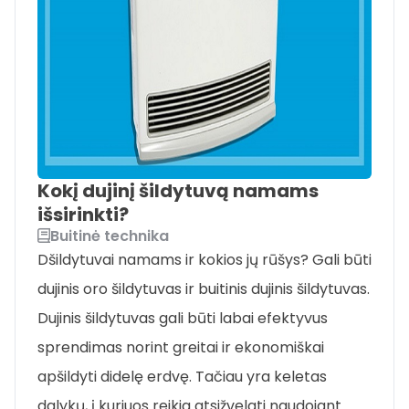
Kokį dujinį šildytuvą namams
išsirinkti?
Buitinė technika
Dšildytuvai namams ir kokios jų rūšys? Gali būti
dujinis oro šildytuvas ir buitinis dujinis šildytuvas.
Dujinis šildytuvas gali būti labai efektyvus
sprendimas norint greitai ir ekonomiškai
apšildyti didelę erdvę. Tačiau yra keletas
dalykų, į kuriuos reikia atsižvelgti naudojant