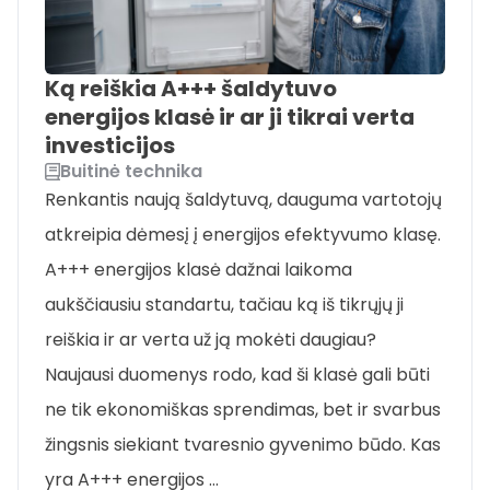
Ką reiškia A+++ šaldytuvo
energijos klasė ir ar ji tikrai verta
investicijos
Buitinė technika
Renkantis naują šaldytuvą, dauguma vartotojų
atkreipia dėmesį į energijos efektyvumo klasę.
A+++ energijos klasė dažnai laikoma
aukščiausiu standartu, tačiau ką iš tikrųjų ji
reiškia ir ar verta už ją mokėti daugiau?
Naujausi duomenys rodo, kad ši klasė gali būti
ne tik ekonomiškas sprendimas, bet ir svarbus
žingsnis siekiant tvaresnio gyvenimo būdo. Kas
yra A+++ energijos …