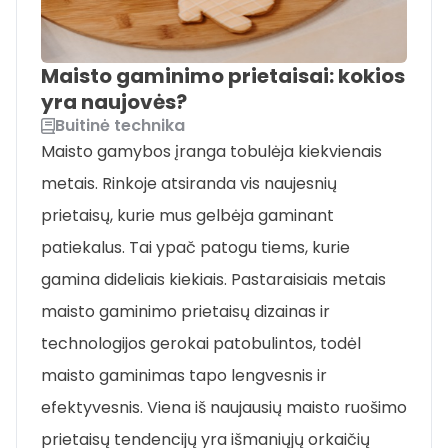
Maisto gaminimo prietaisai: kokios
yra naujovės?
Buitinė technika
Maisto gamybos įranga tobulėja kiekvienais
metais. Rinkoje atsiranda vis naujesnių
prietaisų, kurie mus gelbėja gaminant
patiekalus. Tai ypač patogu tiems, kurie
gamina dideliais kiekiais. Pastaraisiais metais
maisto gaminimo prietaisų dizainas ir
technologijos gerokai patobulintos, todėl
maisto gaminimas tapo lengvesnis ir
efektyvesnis. Viena iš naujausių maisto ruošimo
prietaisų tendencijų yra išmaniųjų orkaičių