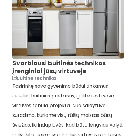
Svarbiausi buitinės technikos
įrenginiai jūsų virtuvėje
Buitinė technika
Pasirinkę savo gyvenimo būdui tinkamus
didelius buitinius prietaisus, galite rasti savo
virtuvės tobulą projektą. Nuo šaldytuvo
suradimo, kuriame visų rūšių maistas būtų
šviežias, iki indaplovės, kad būtų lengviau valyti,
galvokite apie savo didelius virtuvės prietaisus