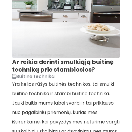
Ar reikia derinti smulkiąją buitinę
techniką prie stambiosios?
Buitinė technika
Yra kelios rūšys buitinės technikos, tai smulki
buitinė technika ir stambi buitinė technika.
Jauki buitis mums labai svarbi ir tai priklauso
nuo pagalbinių priemonių, kurias mes
išsirenkame, kai pavyzdys mes neturime vargti
su skalbinių skalbimu ar džiovinimu, nes mums