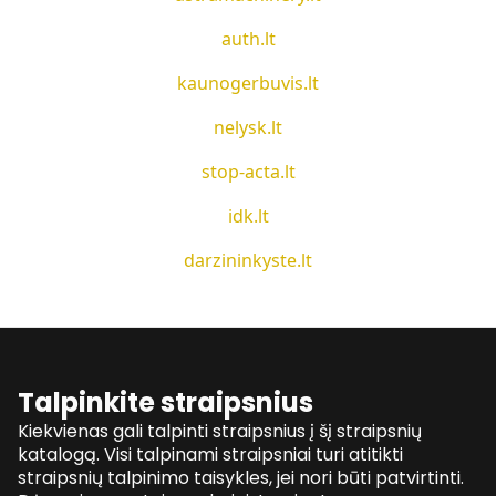
auth.lt
kaunogerbuvis.lt
nelysk.lt
stop-acta.lt
idk.lt
darzininkyste.lt
Talpinkite straipsnius
Kiekvienas gali talpinti straipsnius į šį straipsnių
katalogą. Visi talpinami straipsniai turi atitikti
straipsnių talpinimo taisykles, jei nori būti patvirtinti.