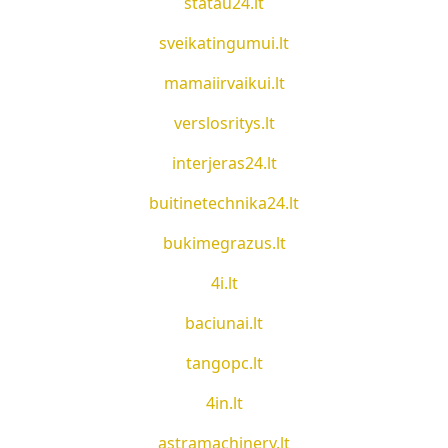
statau24.lt
sveikatingumui.lt
mamaiirvaikui.lt
verslosritys.lt
interjeras24.lt
buitinetechnika24.lt
bukimegrazus.lt
4i.lt
baciunai.lt
tangopc.lt
4in.lt
astramachinery.lt