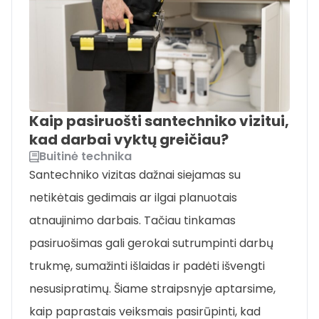
Kaip pasiruošti santechniko vizitui,
kad darbai vyktų greičiau?
Buitinė technika
Santechniko vizitas dažnai siejamas su
netikėtais gedimais ar ilgai planuotais
atnaujinimo darbais. Tačiau tinkamas
pasiruošimas gali gerokai sutrumpinti darbų
trukmę, sumažinti išlaidas ir padėti išvengti
nesusipratimų. Šiame straipsnyje aptarsime,
kaip paprastais veiksmais pasirūpinti, kad