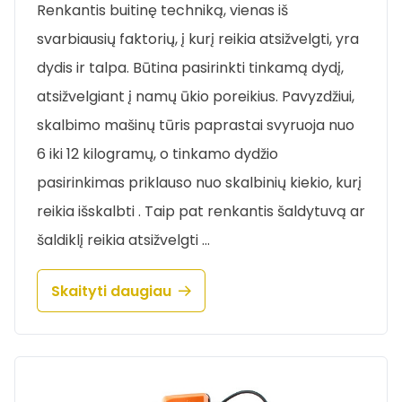
Renkantis buitinę techniką, vienas iš
svarbiausių faktorių, į kurį reikia atsižvelgti, yra
dydis ir talpa. Būtina pasirinkti tinkamą dydį,
atsižvelgiant į namų ūkio poreikius. Pavyzdžiui,
skalbimo mašinų tūris paprastai svyruoja nuo
6 iki 12 kilogramų, o tinkamo dydžio
pasirinkimas priklauso nuo skalbinių kiekio, kurį
reikia išskalbti . Taip pat renkantis šaldytuvą ar
šaldiklį reikia atsižvelgti …
Skaityti daugiau