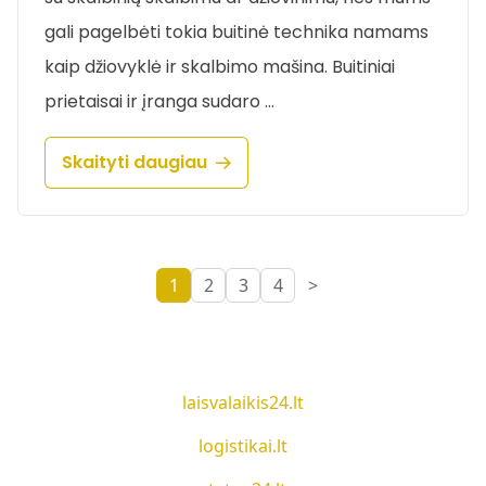
gali pagelbėti tokia buitinė technika namams
kaip džiovyklė ir skalbimo mašina. Buitiniai
prietaisai ir įranga sudaro …
Skaityti daugiau
1
2
3
4
>
laisvalaikis24.lt
logistikai.lt