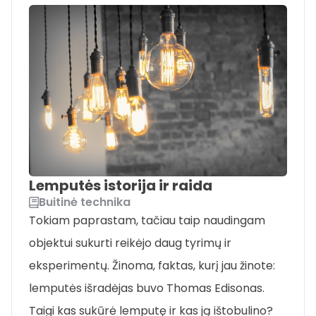
Lemputės istorija ir raida
Buitinė technika
Tokiam paprastam, tačiau taip naudingam
objektui sukurti reikėjo daug tyrimų ir
eksperimentų. Žinoma, faktas, kurį jau žinote:
lemputės išradėjas buvo Thomas Edisonas.
Taigi kas sukūrė lemputę ir kas ją ištobulino?