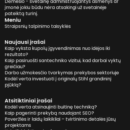
Dėmesio - svetainę administruojantys asmenys ar
įmonė jokiu būdu nėra atsakingi už svetainėje
pateiktą turinį.
Meniu
Straipsnių talpinimo taisyklės
Naujausi įrašai
Kaip vyksta kupolų įgyvendinimas nuo idėjos iki
rezultato?
Kaip pasiruošti santechniko vizitui, kad darbai vyktų
greičiau?
Darbo užmokesčio tvarkymas prekybos sektoriuje
Kodėl verta investuoti į originalų Stihl grandininį
pjūklą?
Atsitiktiniai įrašai
Kodėl verta atsinaujinti buitinę techniką?
Kaip pagerinti prekybą naudojant SEO?
Poveržlės ir laidų laikikliai – tvirtinimo detalės jūsų
projektams