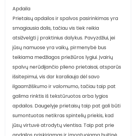
Apdaila
Prietaisų apdailos ir spalvos pasirinkimas yra
smagiausia dalis, tačiau vis tiek reikia
atsižvelgti į praktinius dalykus. Pavyzdžiui, jei
jūsų namuose yra vaikų, pirmenybė bus
teikiama medžiagos priežiūros lygiui. Įvairių
spalvų nerūdijančio plieno prietaisai, atsparūs
išsitepimui, vis dar karaliauja dėl savo
ilgaamžiškumo ir valomumo, tačiau taip pat
galima rinktis iš tekstūruotos arba lygios
apdailos. Daugelyje prietaisų taip pat gali būti
sumontuotas netikras spintelių priekis, kad
jūsų virtuvė atrodytų vientisa. Taip pat prie
apdailos priskiriamas ir įmontuojama buitinė