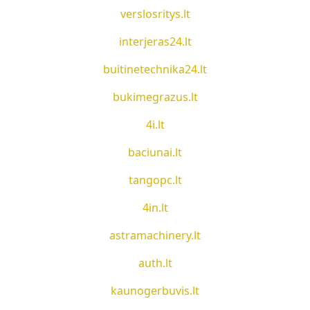
verslosritys.lt
interjeras24.lt
buitinetechnika24.lt
bukimegrazus.lt
4i.lt
baciunai.lt
tangopc.lt
4in.lt
astramachinery.lt
auth.lt
kaunogerbuvis.lt