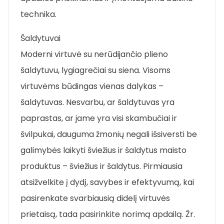
technika.
Šaldytuvai
Moderni virtuvė su nerūdijančio plieno
šaldytuvu, lygiagrečiai su siena. Visoms
virtuvėms būdingas vienas dalykas –
šaldytuvas. Nesvarbu, ar šaldytuvas yra
paprastas, ar jame yra visi skambučiai ir
švilpukai, dauguma žmonių negali išsiversti be
galimybės laikyti šviežius ir šaldytus maisto
produktus – šviežius ir šaldytus. Pirmiausia
atsižvelkite į dydį, savybes ir efektyvumą, kai
pasirenkate svarbiausią didelį virtuvės
prietaisą, tada pasirinkite norimą apdailą. Žr.