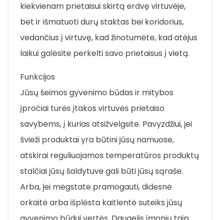
kiekvienam prietaisui skirtą erdvę virtuvėje,
bet ir išmatuoti durų staktas bei koridorius,
vedančius į virtuvę, kad žinotumėte, kad atėjus
laikui galėsite perkelti savo prietaisus į vietą.
Funkcijos
Jūsų šeimos gyvenimo būdas ir mitybos
įpročiai turės įtakos virtuvės prietaiso
savybėms, į kurias atsižvelgsite. Pavyzdžiui, jei
švieži produktai yra būtini jūsų namuose,
atskirai reguliuojamos temperatūros produktų
stalčiai jūsų šaldytuve gali būti jūsų sąraše.
Arba, jei mėgstate pramogauti, didesnė
orkaitė arba išplėsta kaitlentė suteiks jūsų
gyvenimo būdui vertės. Daugelis įmonių taip