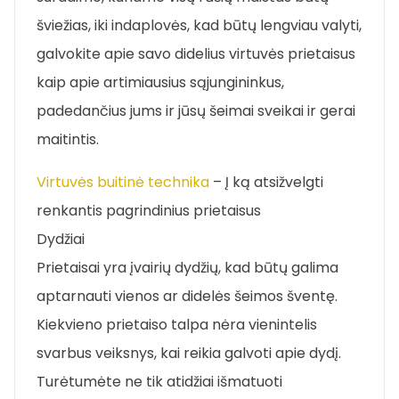
šviežias, iki indaplovės, kad būtų lengviau valyti,
galvokite apie savo didelius virtuvės prietaisus
kaip apie artimiausius sąjungininkus,
padedančius jums ir jūsų šeimai sveikai ir gerai
maitintis.
Virtuvės buitinė technika
– Į ką atsižvelgti
renkantis pagrindinius prietaisus
Dydžiai
Prietaisai yra įvairių dydžių, kad būtų galima
aptarnauti vienos ar didelės šeimos šventę.
Kiekvieno prietaiso talpa nėra vienintelis
svarbus veiksnys, kai reikia galvoti apie dydį.
Turėtumėte ne tik atidžiai išmatuoti