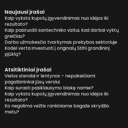
Naujausi įrašai
Kaip vyksta kupolų įgyvendinimas nuo idėjos iki
rezultato?
Kaip pasiruošti santechniko vizitui, kad darbai vyktų
greičiau?
Darbo užmokesčio tvarkymas prekybos sektoriuje
Kodėl verta investuoti į originalų Stihl grandininį
pjūklą?
Atsitiktiniai įrašai
Vielos stendai ir lentynos – nepakeičiami
pagalbininkai jūsų verslui
Kaip surasti pasiklausymo blakę namie?
Kaip vyksta kupolų įgyvendinimas nuo idėjos iki
rezultato?
Ko negalima vežtis rankiniame bagaže skrydžio
metu?