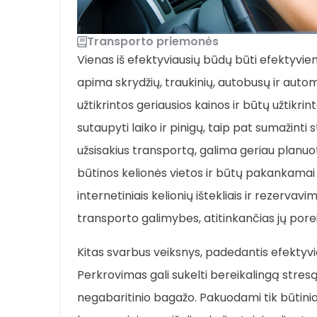
Transporto priemonės
Vienas iš efektyviausių būdų būti efektyviems 
apima skrydžių, traukinių, autobusų ir aut
užtikrintos geriausios kainos ir būtų užtikri
sutaupyti laiko ir pinigų, taip pat sumažinti
užsisakius transportą, galima geriau planuot
būtinos kelionės vietos ir būtų pakankamai l
internetiniais kelionių ištekliais ir rezervavim
transporto galimybes, atitinkančias jų poreik
Kitas svarbus veiksnys, padedantis efektyvia
Perkrovimas gali sukelti bereikalingą stresą
negabaritinio bagažo. Pakuodami tik būtini