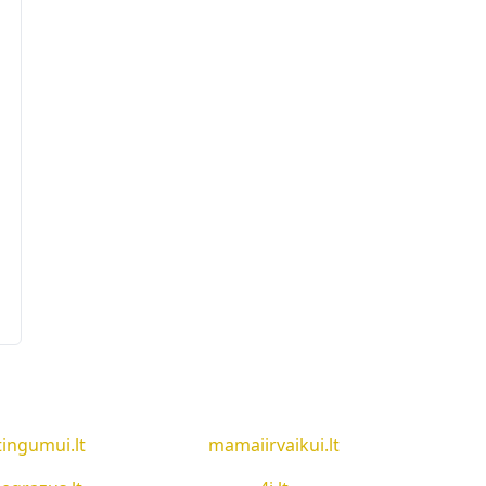
tingumui.lt
mamaiirvaikui.lt