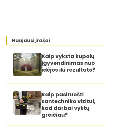
Naujausi įrašai
Kaip vyksta kupolų
įgyvendinimas nuo
idėjos iki rezultato?
Kaip pasiruošti
santechniko vizitui,
kad darbai vyktų
greičiau?