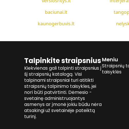
verslosritys.lt
interjera
baciunai.lt
tangop
kaunogerbuvis.lt
nelysk
Talpinkite straipsnius
Meniu
Straipsnių t
Kiekvienas gali talpinti straipsnius į
taisyklės
šį straipsnių katalogą. Visi
talpinami straipsniai turi atitikti
straipsnių talpinimo taisykles, jei
nori būti patvirtinti. Dėmesio -
svetainę administruojantys
asmenys ar įmonė jokiu būdu nėra
atsakingi už svetainėje pateiktą
turinį.