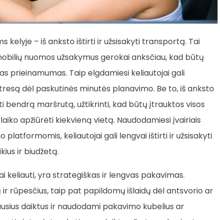
kelyje – iš anksto ištirti ir užsisakyti transportą. Tai
omobilių nuomos užsakymus gerokai anksčiau, kad būtų
ntas prieinamumas. Taip elgdamiesi keliautojai gali
 stresą dėl paskutinės minutės planavimo. Be to, iš anksto
i bendrą maršrutą, užtikrinti, kad būtų įtrauktos visos
aiko apžiūrėti kiekvieną vietą. Naudodamiesi įvairiais
o platformomis, keliautojai gali lengvai ištirti ir užsisakyti
ius ir biudžetą.
i keliauti, yra strategiškas ir lengvas pakavimas.
 ir rūpesčius, taip pat papildomų išlaidų dėl antsvorio ar
ausius daiktus ir naudodami pakavimo kubelius ar