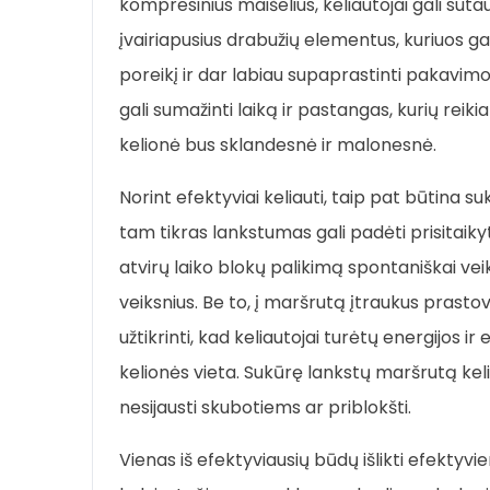
kompresinius maišelius, keliautojai gali suta
įvairiapusius drabužių elementus, kuriuos ga
poreikį ir dar labiau supaprastinti pakavi
gali sumažinti laiką ir pastangas, kurių reikia 
kelionė bus sklandesnė ir malonesnė.
Norint efektyviai keliauti, taip pat būtina 
tam tikras lankstumas gali padėti prisitaikyt
atvirų laiko blokų palikimą spontaniškai ve
veiksnius. Be to, į maršrutą įtraukus prastov
užtikrinti, kad keliautojai turėtų energijos 
kelionės vieta. Sukūrę lankstų maršrutą kelia
nesijausti skubotiems ar priblokšti.
Vienas iš efektyviausių būdų išlikti efektyvie