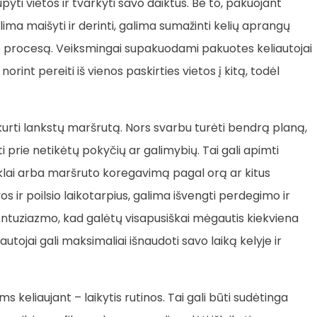
upyti vietos ir tvarkyti savo daiktus. Be to, pakuojant
lima maišyti ir derinti, galima sumažinti kelių aprangų
mo procesą. Veiksmingai supakuodami pakuotes keliautojai
norint pereiti iš vienos paskirties vietos į kitą, todėl
sukurti lankstų maršrutą. Nors svarbu turėti bendrą planą,
i prie netikėtų pokyčių ar galimybių. Tai gali apimti
iklai arba maršruto koregavimą pagal orą ar kitus
os ir poilsio laikotarpius, galima išvengti perdegimo ir
ir entuziazmo, kad galėtų visapusiškai mėgautis kiekviena
utojai gali maksimaliai išnaudoti savo laiką kelyje ir
ms keliaujant – laikytis rutinos. Tai gali būti sudėtinga