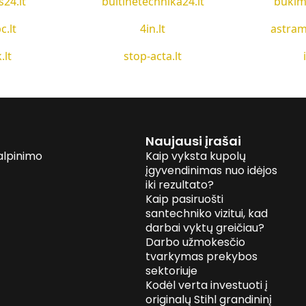
s24.lt
buitinetechnika24.lt
bukim
c.lt
4in.lt
astram
.lt
stop-acta.lt
Naujausi įrašai
alpinimo
Kaip vyksta kupolų
įgyvendinimas nuo idėjos
iki rezultato?
Kaip pasiruošti
santechniko vizitui, kad
darbai vyktų greičiau?
Darbo užmokesčio
tvarkymas prekybos
sektoriuje
Kodėl verta investuoti į
originalų Stihl grandininį