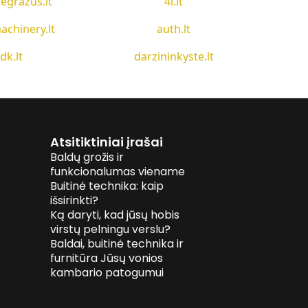
egrazus.lt
4i.lt
achinery.lt
auth.lt
idk.lt
darzininkyste.lt
Atsitiktiniai įrašai
Baldų grožis ir
funkcionalumas viename
Buitinė technika: kaip
išsirinkti?
Ką daryti, kad jūsų hobis
virstų pelningu verslu?
Baldai, buitinė technika ir
furnitūra Jūsų vonios
kambario patogumui