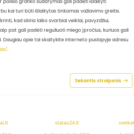
 poilsio grafiko sudarymas gali padėti išlaikyti
 kai turi būti išlaikytas tinkamas važiavimo greitis.
nti, kad skiria laiko svarbiai veiklai, pavyzdžiui,
taip pat gali padėti reguliuoti miego įpročius, kuriuos gali
mai. Daugiau apie tai skaitykite interneto puslapyje adresu
tas/
.
Sekantis straipsnis
ai.lt
statau24.lt
sveika