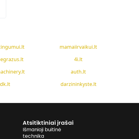
tingumui.lt
mamaiirvaikui.lt
egrazus.lt
4i.lt
achinery.lt
auth.lt
idk.lt
darzininkyste.lt
Atsitiktiniai įrašai
Išmanioji buitinė
technika