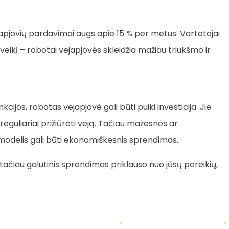
pjovių pardavimai augs apie 15 % per metus. Vartotojai
veikį – robotai vejapjovės skleidžia mažiau triukšmo ir
jos, robotas vejapjovė gali būti puiki investicija. Jie
eguliariai prižiūrėti veją. Tačiau mažesnės ar
modelis gali būti ekonomiškesnis sprendimas.
 tačiau galutinis sprendimas priklauso nuo jūsų poreikių,