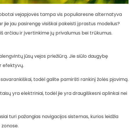
o robotai vejapjovės tampa vis populiaresne alternatyva
 jie jau pasirengę visiškai pakeisti įprastus modelius?
iš arčiau ir įvertinkime jų privalumus bei trūkumus.
lengvintų jūsų vejos priežiūrą. Jie siūlo daugybę
r efektyvų.
 savarankiškai, todėl galite pamiršti rankinį žolės pjovimą.
aisų yra elektriniai, todėl jie yra draugiškesni aplinkai nei
siai turi pažangias navigacijos sistemas, kurios leidžia
s zonose.