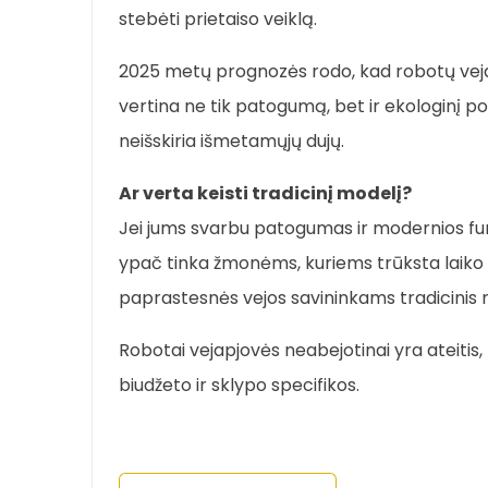
stebėti prietaiso veiklą.
2025 metų prognozės rodo, kad robotų veja
vertina ne tik patogumą, bet ir ekologinį po
neišskiria išmetamųjų dujų.
Ar verta keisti tradicinį modelį?
Jei jums svarbu patogumas ir modernios funkci
ypač tinka žmonėms, kuriems trūksta laiko r
paprastesnės vejos savininkams tradicinis 
Robotai vejapjovės neabejotinai yra ateitis,
biudžeto ir sklypo specifikos.