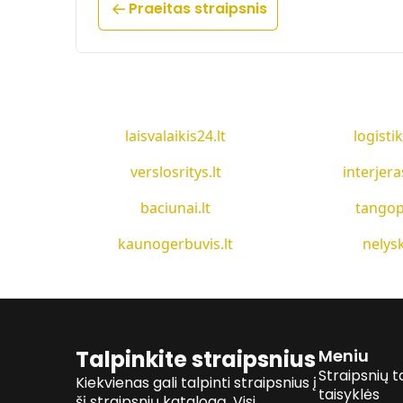
Praeitas straipsnis
laisvalaikis24.lt
logistik
verslosritys.lt
interjera
baciunai.lt
tangop
kaunogerbuvis.lt
nelysk
Talpinkite straipsnius
Meniu
Straipsnių t
Kiekvienas gali talpinti straipsnius į
taisyklės
šį straipsnių katalogą. Visi