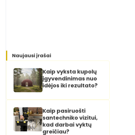
Naujausi įrašai
Kaip vyksta kupolų
įgyvendinimas nuo
idėjos iki rezultato?
Kaip pasiruošti
santechniko vizitui,
kad darbai vyktų
greičiau?