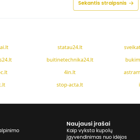
Sekantis straipsnis
ai.lt
statau24.lt
sveika
s24.lt
buitinetechnika24.lt
bukim
c.lt
4in.lt
astram
.lt
stop-acta.lt
Naujausi įrašai
alpinimo
Kaip vyksta kupolų
įgyvendinimas nuo idėjos