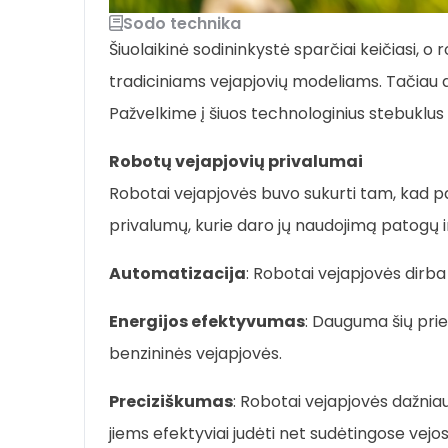
Sodo technika
Šiuolaikinė sodininkystė sparčiai keičiasi, 
tradiciniams vejapjovių modeliams. Tačiau ar
Pažvelkime į šiuos technologinius stebuklus 
Robotų vejapjovių privalumai
Robotai vejapjovės buvo sukurti tam, kad pa
privalumų, kurie daro jų naudojimą patogų i
Automatizacija
: Robotai vejapjovės dirba
Energijos efektyvumas
: Dauguma šių priet
benzininės vejapjovės.
Preciziškumas
: Robotai vejapjovės dažniau
jiems efektyviai judėti net sudėtingose vejo