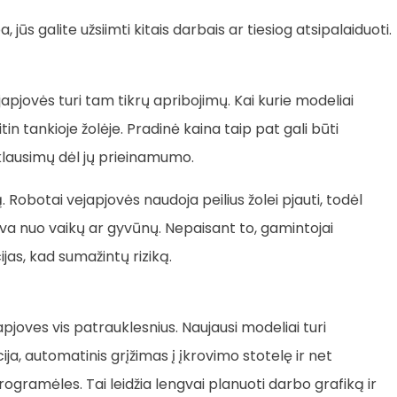
, jūs galite užsiimti kitais darbais ar tiesiog atsipalaiduoti.
apjovės turi tam tikrų apribojimų. Kai kurie modeliai
in tankioje žolėje. Pradinė kaina taip pat gali būti
a klausimų dėl jų prieinamumo.
Robotai vejapjovės naudoja peilius žolei pjauti, todėl
isva nuo vaikų ar gyvūnų. Nepaisant to, gamintojai
jas, kad sumažintų riziką.
joves vis patrauklesnius. Naujausi modeliai turi
ja, automatinis grįžimas į įkrovimo stotelę ir net
ramėles. Tai leidžia lengvai planuoti darbo grafiką ir