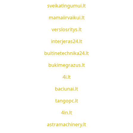
sveikatingumui.lt
mamaiirvaikui.lt
verslosritys.lt
interjeras24.lt
buitinetechnika24.lt
bukimegrazus.lt
4i.lt
baciunai.lt
tangopc.lt
4in.lt
astramachinery.lt