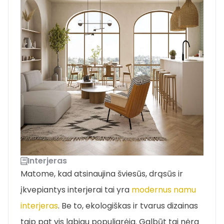
Interjeras
Matome, kad atsinaujina šviesūs, drąsūs ir
įkvepiantys interjerai tai yra
modernus namu
interjeras
. Be to, ekologiškas ir tvarus dizainas
taip pat vis labiau populiarėja. Galbūt tai nėra