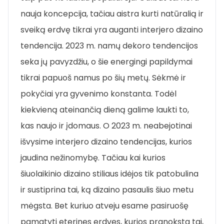
nauja koncepcija, tačiau aistra kurti natūralią ir
sveiką erdvę tikrai yra auganti interjero dizaino
tendencija. 2023 m. namų dekoro tendencijos
seka jų pavyzdžiu, o šie energingi papildymai
tikrai papuoš namus po šių metų. Sėkmė ir
pokyčiai yra gyvenimo konstanta. Todėl
kiekvieną ateinančią dieną galime laukti to,
kas naujo ir įdomaus. O 2023 m. neabejotinai
išvysime interjero dizaino tendencijas, kurios
jaudina nežinomybę. Tačiau kai kurios
šiuolaikinio dizaino stiliaus idėjos tik patobulina
ir sustiprina tai, ką dizaino pasaulis šiuo metu
mėgsta. Bet kuriuo atveju esame pasiruošę
pamatyti eterines erdves, kurios pranoksta tai,