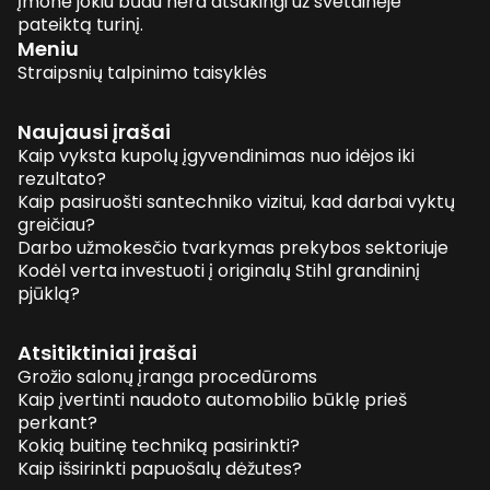
įmonė jokiu būdu nėra atsakingi už svetainėje
pateiktą turinį.
Meniu
Straipsnių talpinimo taisyklės
Naujausi įrašai
Kaip vyksta kupolų įgyvendinimas nuo idėjos iki
rezultato?
Kaip pasiruošti santechniko vizitui, kad darbai vyktų
greičiau?
Darbo užmokesčio tvarkymas prekybos sektoriuje
Kodėl verta investuoti į originalų Stihl grandininį
pjūklą?
Atsitiktiniai įrašai
Grožio salonų įranga procedūroms
Kaip įvertinti naudoto automobilio būklę prieš
perkant?
Kokią buitinę techniką pasirinkti?
Kaip išsirinkti papuošalų dėžutes?