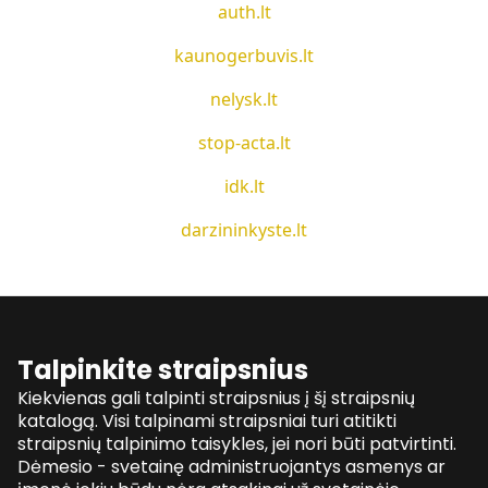
auth.lt
kaunogerbuvis.lt
nelysk.lt
stop-acta.lt
idk.lt
darzininkyste.lt
Talpinkite straipsnius
Kiekvienas gali talpinti straipsnius į šį straipsnių
katalogą. Visi talpinami straipsniai turi atitikti
straipsnių talpinimo taisykles, jei nori būti patvirtinti.
Dėmesio - svetainę administruojantys asmenys ar