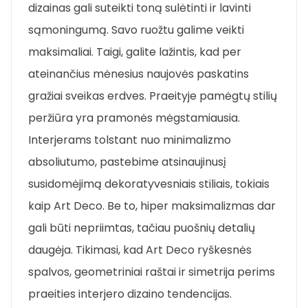
dizainas gali suteikti toną sulėtinti ir lavinti
sąmoningumą. Savo ruožtu galime veikti
maksimaliai. Taigi, galite lažintis, kad per
ateinančius mėnesius naujovės paskatins
gražiai sveikas erdves. Praeityje pamėgtų stilių
peržiūra yra pramonės mėgstamiausia.
Interjerams tolstant nuo minimalizmo
absoliutumo, pastebime atsinaujinusį
susidomėjimą dekoratyvesniais stiliais, tokiais
kaip Art Deco. Be to, hiper maksimalizmas dar
gali būti nepriimtas, tačiau puošnių detalių
daugėja. Tikimasi, kad Art Deco ryškesnės
spalvos, geometriniai raštai ir simetrija perims
praeities interjero dizaino tendencijas.