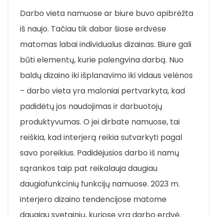
Darbo vieta namuose ar biure buvo apibrėžta
iš naujo. Tačiau tik dabar šiose erdvėse
matomas labai individualus dizainas. Biure gali
būti elementų, kurie palengvina darbą. Nuo
baldų dizaino iki išplanavimo iki vidaus velėnos
– darbo vieta yra maloniai pertvarkyta, kad
padidėtų jos naudojimas ir darbuotojų
produktyvumas. O jei dirbate namuose, tai
reiškia, kad interjerą reikia sutvarkyti pagal
savo poreikius. Padidėjusios darbo iš namų
sąrankos taip pat reikalauja daugiau
daugiafunkcinių funkcijų namuose. 2023 m.
interjero dizaino tendencijose matome
daugiau svetainių, kuriose yra darbo erdvė.