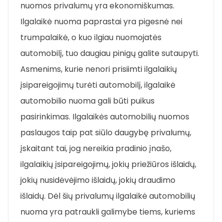
nuomos privalumų yra ekonomiškumas.
Ilgalaikė nuoma paprastai yra pigesnė nei
trumpalaikė, o kuo ilgiau nuomojatės
automobilį, tuo daugiau pinigų galite sutaupyti.
Asmenims, kurie nenori prisiimti ilgalaikių
įsipareigojimų turėti automobilį, ilgalaikė
automobilio nuoma gali būti puikus
pasirinkimas. Ilgalaikės automobilių nuomos
paslaugos taip pat siūlo daugybę privalumų,
įskaitant tai, jog nereikia pradinio įnašo,
ilgalaikių įsipareigojimų, jokių priežiūros išlaidų,
jokių nusidėvėjimo išlaidų, jokių draudimo
išlaidų. Dėl šių privalumų ilgalaikė automobilių
nuoma yra patraukli galimybe tiems, kuriems