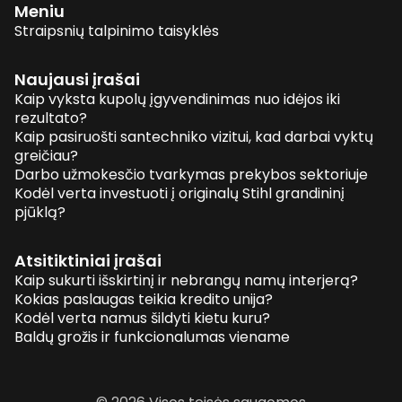
Meniu
Straipsnių talpinimo taisyklės
Naujausi įrašai
Kaip vyksta kupolų įgyvendinimas nuo idėjos iki
rezultato?
Kaip pasiruošti santechniko vizitui, kad darbai vyktų
greičiau?
Darbo užmokesčio tvarkymas prekybos sektoriuje
Kodėl verta investuoti į originalų Stihl grandininį
pjūklą?
Atsitiktiniai įrašai
Kaip sukurti išskirtinį ir nebrangų namų interjerą?
Kokias paslaugas teikia kredito unija?
Kodėl verta namus šildyti kietu kuru?
Baldų grožis ir funkcionalumas viename