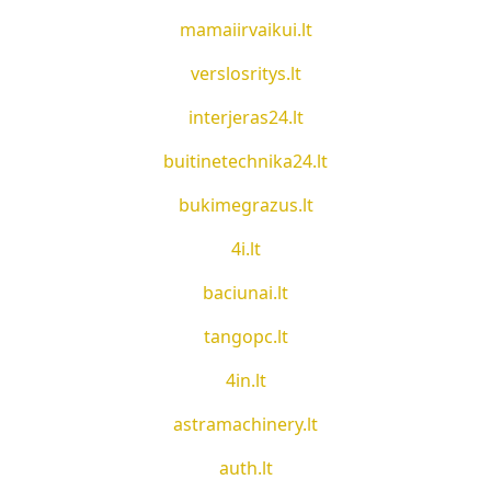
mamaiirvaikui.lt
verslosritys.lt
interjeras24.lt
buitinetechnika24.lt
bukimegrazus.lt
4i.lt
baciunai.lt
tangopc.lt
4in.lt
astramachinery.lt
auth.lt