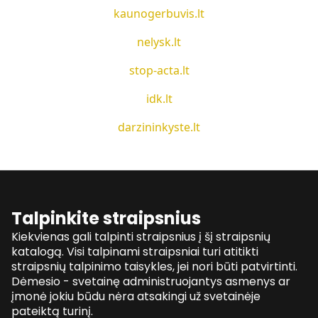
kaunogerbuvis.lt
nelysk.lt
stop-acta.lt
idk.lt
darzininkyste.lt
Talpinkite straipsnius
Kiekvienas gali talpinti straipsnius į šį straipsnių
katalogą. Visi talpinami straipsniai turi atitikti
straipsnių talpinimo taisykles, jei nori būti patvirtinti.
Dėmesio - svetainę administruojantys asmenys ar
įmonė jokiu būdu nėra atsakingi už svetainėje
pateiktą turinį.