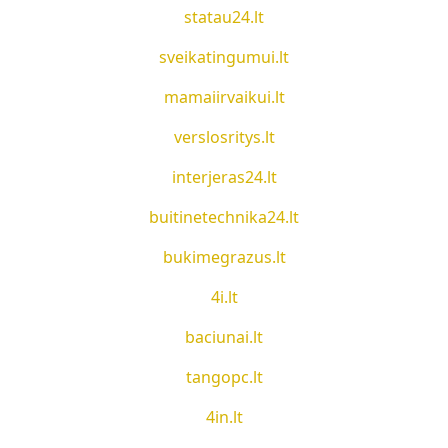
statau24.lt
sveikatingumui.lt
mamaiirvaikui.lt
verslosritys.lt
interjeras24.lt
buitinetechnika24.lt
bukimegrazus.lt
4i.lt
baciunai.lt
tangopc.lt
4in.lt