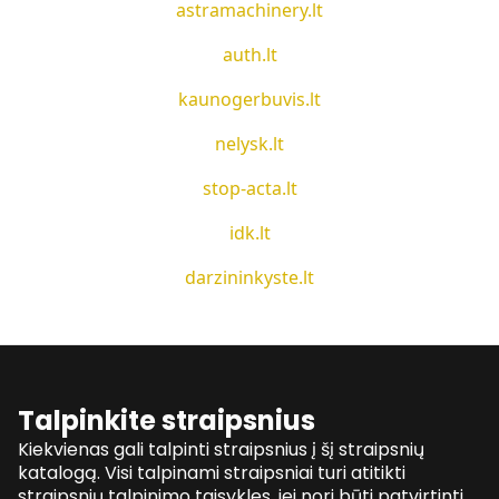
astramachinery.lt
auth.lt
kaunogerbuvis.lt
nelysk.lt
stop-acta.lt
idk.lt
darzininkyste.lt
Talpinkite straipsnius
Kiekvienas gali talpinti straipsnius į šį straipsnių
katalogą. Visi talpinami straipsniai turi atitikti
straipsnių talpinimo taisykles, jei nori būti patvirtinti.