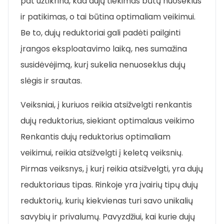
pat užtikrina, kad dujų tiekimas būtų nuoseklus
ir patikimas, o tai būtina optimaliam veikimui.
Be to, dujų reduktoriai gali padėti pailginti
įrangos eksploatavimo laiką, nes sumažina
susidėvėjimą, kurį sukelia nenuoseklus dujų
slėgis ir srautas.
Veiksniai, į kuriuos reikia atsižvelgti renkantis
dujų reduktorius, siekiant optimalaus veikimo
Renkantis dujų reduktorius optimaliam
veikimui, reikia atsižvelgti į keletą veiksnių.
Pirmas veiksnys, į kurį reikia atsižvelgti, yra dujų
reduktoriaus tipas. Rinkoje yra įvairių tipų dujų
reduktorių, kurių kiekvienas turi savo unikalių
savybių ir privalumų. Pavyzdžiui, kai kurie dujų