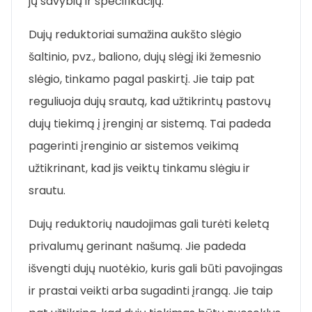
jų savybių ir specifikacijų.
Dujų reduktoriai sumažina aukšto slėgio
šaltinio, pvz., baliono, dujų slėgį iki žemesnio
slėgio, tinkamo pagal paskirtį. Jie taip pat
reguliuoja dujų srautą, kad užtikrintų pastovų
dujų tiekimą į įrenginį ar sistemą. Tai padeda
pagerinti įrenginio ar sistemos veikimą
užtikrinant, kad jis veiktų tinkamu slėgiu ir
srautu.
Dujų reduktorių naudojimas gali turėti keletą
privalumų gerinant našumą. Jie padeda
išvengti dujų nuotėkio, kuris gali būti pavojingas
ir prastai veikti arba sugadinti įrangą. Jie taip