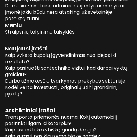
Dėmesio - svetainę administruojantys asmenys ar
įmonė jokiu būdu nėra atsakingi už svetainėje
pateiktą turinį.
Meniu
Straipsnių talpinimo taisyklės
Naujausi įrašai
Kaip vyksta kupolų įgyvendinimas nuo idėjos iki
rezultato?
Kaip pasiruošti santechniko vizitui, kad darbai vyktų
greičiau?
Darbo užmokesčio tvarkymas prekybos sektoriuje
Kodėl verta investuoti į originalų Stihl grandininį
pjūklą?
Atsitiktiniai įrašai
Transporto priemonės nuoma: Kokį automobilį
pasirinkti ilgam laikotarpiui?
Kaip išsirinkti kokybišką grindų dangą?
Kaip surasti pasiklausymo blakę namie?