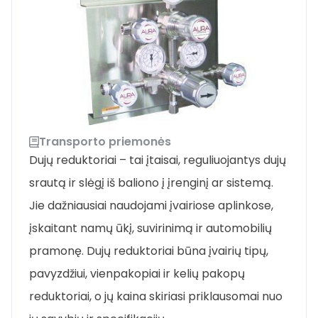
Transporto priemonės
Dujų reduktoriai – tai įtaisai, reguliuojantys dujų
srautą ir slėgį iš baliono į įrenginį ar sistemą.
Jie dažniausiai naudojami įvairiose aplinkose,
įskaitant namų ūkį, suvirinimą ir automobilių
pramonę. Dujų reduktoriai būna įvairių tipų,
pavyzdžiui, vienpakopiai ir kelių pakopų
reduktoriai, o jų kaina skiriasi priklausomai nuo