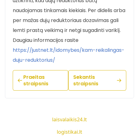
užtikrinti, kad dujų reduktorius būtų
naudojamas tinkamais kiekiais. Per didelis arba
per mažas dujų reduktoriaus dozavimas gali
lemti prastą veikimą ir netgi sugadinti variklį.
Daugiau informacijos rasite
https://justnet.lt/idomybes/kam-reikalingas-
duju-reduktorius/
Praeitas
Sekantis
straipsnis
straipsnis
laisvalaikis24.lt
logistikai.lt