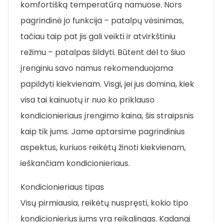
komfortišką temperatūrą namuose. Nors
pagrindinė jo funkcija – patalpų vėsinimas,
tačiau taip pat jis gali veikti ir atvirkštiniu
režimu – patalpas šildyti. Būtent dėl to šiuo
įrenginiu savo namus rekomenduojama
papildyti kiekvienam. Visgi, jei jus domina, kiek
visa tai kainuotų ir nuo ko priklauso
kondicionieriaus įrengimo kaina, šis straipsnis
kaip tik jums. Jame aptarsime pagrindinius
aspektus, kuriuos reikėtų žinoti kiekvienam,
ieškančiam kondicionieriaus.
Kondicionieriaus tipas
Visų pirmiausia, reikėtų nuspręsti, kokio tipo
kondicionierius jums yra reikalingas. Kadangi