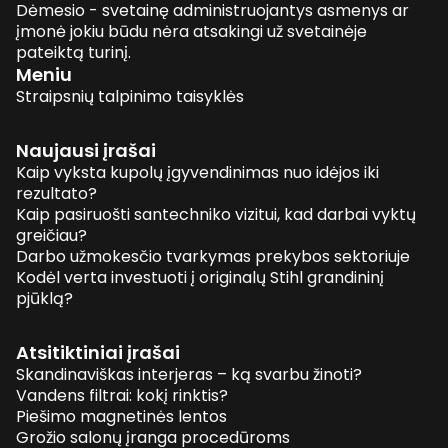
Dėmesio - svetainę administruojantys asmenys ar
įmonė jokiu būdu nėra atsakingi už svetainėje
pateiktą turinį.
Meniu
Straipsnių talpinimo taisyklės
Naujausi įrašai
Kaip vyksta kupolų įgyvendinimas nuo idėjos iki
rezultato?
Kaip pasiruošti santechniko vizitui, kad darbai vyktų
greičiau?
Darbo užmokesčio tvarkymas prekybos sektoriuje
Kodėl verta investuoti į originalų Stihl grandininį
pjūklą?
Atsitiktiniai įrašai
Skandinaviškas interjeras – ką svarbu žinoti?
Vandens filtrai: kokį rinktis?
Piešimo magnetinės lentos
Grožio salonų įranga procedūroms