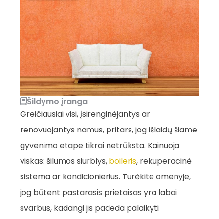
Šildymo įranga
Greičiausiai visi, įsirenginėjantys ar
renovuojantys namus, pritars, jog išlaidų šiame
gyvenimo etape tikrai netrūksta. Kainuoja
viskas: šilumos siurblys,
boileris
, rekuperacinė
sistema ar kondicionierius. Turėkite omenyje,
jog būtent pastarasis prietaisas yra labai
svarbus, kadangi jis padeda palaikyti