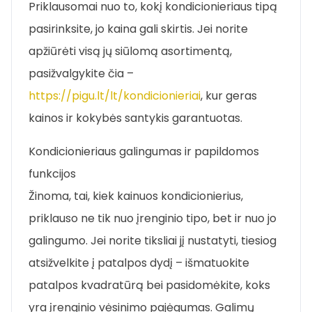
Priklausomai nuo to, kokį kondicionieriaus tipą
pasirinksite, jo kaina gali skirtis. Jei norite
apžiūrėti visą jų siūlomą asortimentą,
pasižvalgykite čia –
https://pigu.lt/lt/kondicionieriai
, kur geras
kainos ir kokybės santykis garantuotas.
Kondicionieriaus galingumas ir papildomos
funkcijos
Žinoma, tai, kiek kainuos kondicionierius,
priklauso ne tik nuo įrenginio tipo, bet ir nuo jo
galingumo. Jei norite tiksliai jį nustatyti, tiesiog
atsižvelkite į patalpos dydį – išmatuokite
patalpos kvadratūrą bei pasidomėkite, koks
yra įrenginio vėsinimo pajėgumas. Galimų