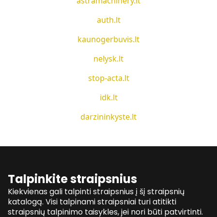
astramachinery.lt
auth.lt
kaunogerbuvis.lt
nelysk.lt
stop-acta.lt
idk.lt
darzininkyste.lt
Talpinkite straipsnius
Kiekvienas gali talpinti straipsnius į šį straipsnių
katalogą. Visi talpinami straipsniai turi atitikti
straipsnių talpinimo taisykles, jei nori būti patvirtinti.