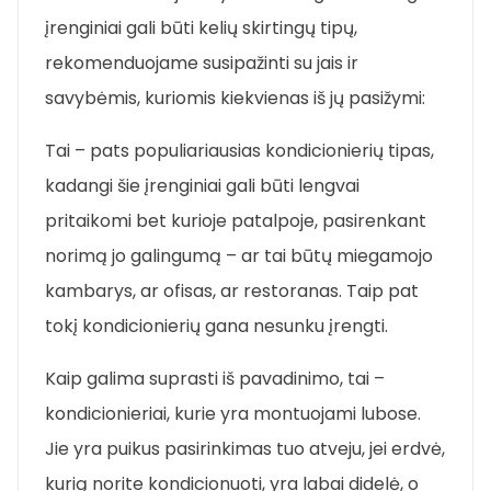
įrenginiai gali būti kelių skirtingų tipų,
rekomenduojame susipažinti su jais ir
savybėmis, kuriomis kiekvienas iš jų pasižymi:
Tai – pats populiariausias kondicionierių tipas,
kadangi šie įrenginiai gali būti lengvai
pritaikomi bet kurioje patalpoje, pasirenkant
norimą jo galingumą – ar tai būtų miegamojo
kambarys, ar ofisas, ar restoranas. Taip pat
tokį kondicionierių gana nesunku įrengti.
Kaip galima suprasti iš pavadinimo, tai –
kondicionieriai, kurie yra montuojami lubose.
Jie yra puikus pasirinkimas tuo atveju, jei erdvė,
kurią norite kondicionuoti, yra labai didelė, o