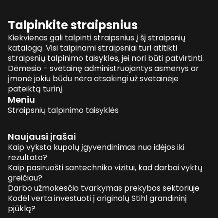
Talpinkite straipsnius
Kiekvienas gali talpinti straipsnius į šį straipsnių
katalogą. Visi talpinami straipsniai turi atitikti
straipsnių talpinimo taisykles, jei nori būti patvirtinti.
Dėmesio - svetainę administruojantys asmenys ar
įmonė jokiu būdu nėra atsakingi už svetainėje
pateiktą turinį.
Meniu
Straipsnių talpinimo taisyklės
Naujausi įrašai
Kaip vyksta kupolų įgyvendinimas nuo idėjos iki
rezultato?
Kaip pasiruošti santechniko vizitui, kad darbai vyktų
greičiau?
Darbo užmokesčio tvarkymas prekybos sektoriuje
Kodėl verta investuoti į originalų Stihl grandininį
pjūklą?