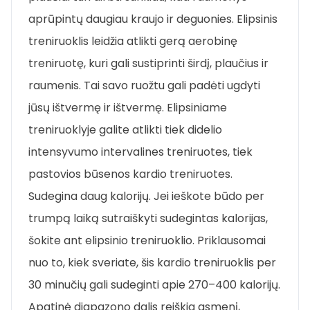
aprūpintų daugiau kraujo ir deguonies. Elipsinis
treniruoklis leidžia atlikti gerą aerobinę
treniruotę, kuri gali sustiprinti širdį, plaučius ir
raumenis. Tai savo ruožtu gali padėti ugdyti
jūsų ištvermę ir ištvermę. Elipsiniame
treniruoklyje galite atlikti tiek didelio
intensyvumo intervalines treniruotes, tiek
pastovios būsenos kardio treniruotes.
Sudegina daug kalorijų. Jei ieškote būdo per
trumpą laiką sutraiškyti sudegintas kalorijas,
šokite ant elipsinio treniruoklio. Priklausomai
nuo to, kiek sveriate, šis kardio treniruoklis per
30 minučių gali sudeginti apie 270–400 kalorijų.
Apatinė diapazono dalis reiškia asmenį,