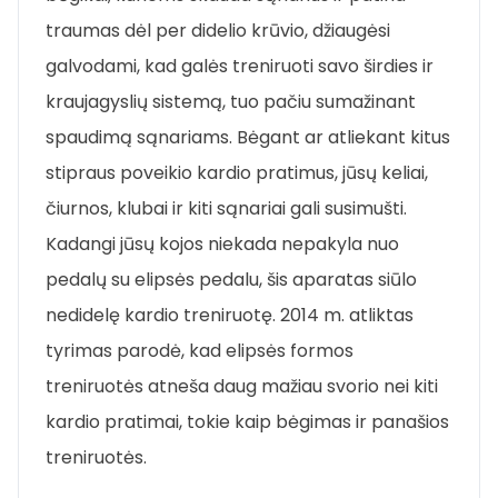
traumas dėl per didelio krūvio, džiaugėsi
galvodami, kad galės treniruoti savo širdies ir
kraujagyslių sistemą, tuo pačiu sumažinant
spaudimą sąnariams. Bėgant ar atliekant kitus
stipraus poveikio kardio pratimus, jūsų keliai,
čiurnos, klubai ir kiti sąnariai gali susimušti.
Kadangi jūsų kojos niekada nepakyla nuo
pedalų su elipsės pedalu, šis aparatas siūlo
nedidelę kardio treniruotę. 2014 m. atliktas
tyrimas parodė, kad elipsės formos
treniruotės atneša daug mažiau svorio nei kiti
kardio pratimai, tokie kaip bėgimas ir panašios
treniruotės.