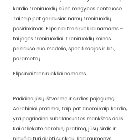
kardio treniruoklių kūno rengybos centruose.
Tai taip pat geriausias namų treniruoklių
pasirinkimas. Elipsiniai treniruokliai namams –
tai jėgos treniruokliai. Treniruoklių kainos
priklauso nuo modelio, specifikacijos ir kitų
parametrų.
Elipsiniai treniruokliai namams
Padidina jūsų ištvermę ir širdies pajėgumą.
Aerobiniai pratimai, taip pat žinomi kaip kardio,
yra pagrindinė subalansuotos mankštos dalis.
Kai atliekate aerobinį pratimą, jūsų širdis ir
plaučiai turi dirbti sunkiau, kad raumenys