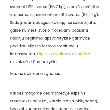
sveriantį 125 svarus (56,7 kg), o aukštesnė riba
yra asmeniui, sveriančiam 185 svarus (83,9 kg).
Sudegindami daugiau kalorijų nei suvartojate,
galite numesti svorio. Norėdami padidinti
kalorijų deginimą, apsvarstykite galimybę
padidinti elipsės formos treniruočių
intensyvumą.
Elipsinio treniruoklis nauda
–
akivaizdūs kūno pokyčiai.
Mažiau apkrauna sąnarius
Kai dešimtajame dešimtmetyje elipsinis
treniruoklis pateko į kardio treniruoklių sceną,
bėgikai, kuriems skauda sąnarius ir patiria