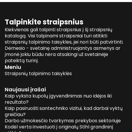
Talpinkite straipsnius
Kiekvienas gali talpinti straipsnius į šį straipsnių
katalogą. Visi talpinami straipsniai turi atitikti
straipsnių talpinimo taisykles, jei nori būti patvirtinti.
Dėmesio - svetainę administruojantys asmenys ar
įmonė jokiu būdu nėra atsakingi už svetainėje
pateiktą turinį.
Meniu
Straipsnių talpinimo taisyklės
Naujausi įrašai
Kaip vyksta kupolų įgyvendinimas nuo idėjos iki
rezultato?
Kaip pasiruošti santechniko vizitui, kad darbai vyktų
greičiau?
Darbo užmokesčio tvarkymas prekybos sektoriuje
Kodėl verta investuoti į originalų Stihl grandininį