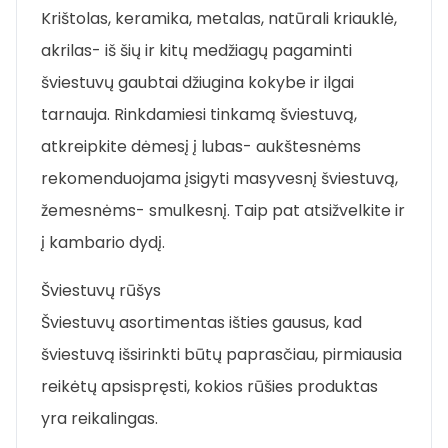
Krištolas, keramika, metalas, natūrali kriauklė,
akrilas- iš šių ir kitų medžiagų pagaminti
šviestuvų gaubtai džiugina kokybe ir ilgai
tarnauja. Rinkdamiesi tinkamą šviestuvą,
atkreipkite dėmesį į lubas- aukštesnėms
rekomenduojama įsigyti masyvesnį šviestuvą,
žemesnėms- smulkesnį. Taip pat atsižvelkite ir
į kambario dydį.
Šviestuvų rūšys
Šviestuvų asortimentas išties gausus, kad
šviestuvą išsirinkti būtų paprasčiau, pirmiausia
reikėtų apsispręsti, kokios rūšies produktas
yra reikalingas.