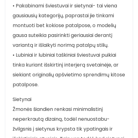
• Pakabinami šviestuvai ir sietynai- tai viena
gausiausių kategorijų, paprastai jie tinkami
montuoti bet kokiose patalpose, o modelių
gausa suteikia pasirinkti geriausiai derantį
variantą ir išlaikyti norimą patalpų stilių.
• Lubiniai ir lubiniai taškiniai šviestuvai puikiai
tinka kuriant išskirtinį interjerą svetainėje, ar
siekiant originalių apšvietimo sprendimų kitose
patalpose.
Sietynai
Žmonės šiandien renkasi minimalistinį
neperkrautą dizainą, todėl nenuostabu-
žvilgsnis į sietynus krypsta tik ypatingais ir