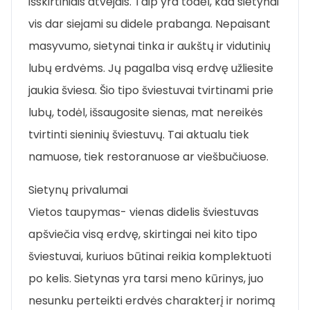
išskirtiniais atvejais. Taip yra todėl, kad sietynai
vis dar siejami su didele prabanga. Nepaisant
masyvumo, sietynai tinka ir aukštų ir vidutinių
lubų erdvėms. Jų pagalba visą erdvę užliesite
jaukia šviesa. Šio tipo šviestuvai tvirtinami prie
lubų, todėl, išsaugosite sienas, mat nereikės
tvirtinti sieninių šviestuvų. Tai aktualu tiek
namuose, tiek restoranuose ar viešbučiuose.
Sietynų privalumai
Vietos taupymas- vienas didelis šviestuvas
apšviečia visą erdvę, skirtingai nei kito tipo
šviestuvai, kuriuos būtinai reikia komplektuoti
po kelis. Sietynas yra tarsi meno kūrinys, juo
nesunku perteikti erdvės charakterį ir norimą