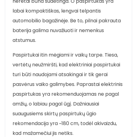
neretai būna sudėtinga. O paspirtukas yra
labai kompaktiškas, lengvai telpantis
automobilio bagažinėje. Be to, pilnai pakrauta
baterija galima nuvažiuoti ir nemenkus
atstumus.
Paspirtukai itin mėgiami ir vaikų tarpe. Tiesa,
vertėtų neužmiršti, kad elektriniai paspirtukai
turi būti naudojami atsakingai ir tik gerai
pasvėrus vaiko galimybes. Paprastai elektrinis
paspirtukas yra rekomenduojamas ne pagal
amžių, o labiau pagal ūgį. Dažniausiai
suaugusiems skirtų paspirtukų ūgio
rekomendacija yra ~180 cm, todėl akivaizdu,
kad mažamečiui jis netiks.