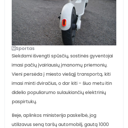
Sportas
Siekdami išvengti spūsčių, sostinės gyventojai
imasi pačių įvairiausių įmanomų priemonių.
Vieni persėda į miesto viešąjį transportą, kiti
imasi minti dviračius, o dar kiti – šiuo metu itin
didelio populiarumo sulaukiančių elektrinių
paspirtukų.
Beje, aplinkos ministerija paskelbė, jog
utilizavus seną taršų automobilį, gautą 1000