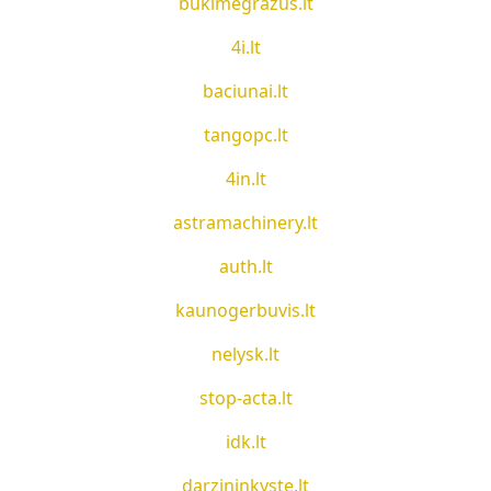
bukimegrazus.lt
4i.lt
baciunai.lt
tangopc.lt
4in.lt
astramachinery.lt
auth.lt
kaunogerbuvis.lt
nelysk.lt
stop-acta.lt
idk.lt
darzininkyste.lt