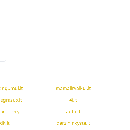
tingumui.lt
mamaiirvaikui.lt
egrazus.lt
4i.lt
achinery.lt
auth.lt
idk.lt
darzininkyste.lt