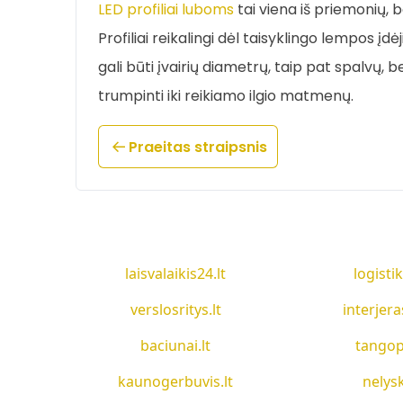
LED profiliai luboms
tai viena iš priemonių, 
Profiliai reikalingi dėl taisyklingo lempos įd
gali būti įvairių diametrų, taip pat spalvų, be
trumpinti iki reikiamo ilgio matmenų.
Praeitas straipsnis
laisvalaikis24.lt
logistik
verslosritys.lt
interjera
baciunai.lt
tangop
kaunogerbuvis.lt
nelysk