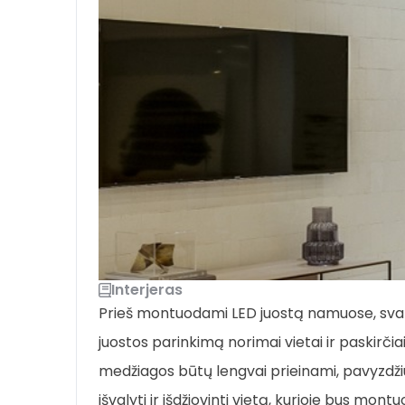
Interjeras
Prieš montuodami LED juostą namuose, svarb
juostos parinkimą norimai vietai ir paskirčiai. 
medžiagos būtų lengvai prieinami, pavyzdžiui, 
išvalyti ir išdžiovinti vietą, kurioje bus mo