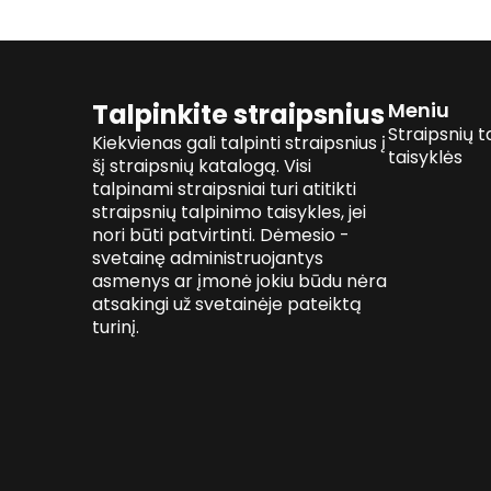
Talpinkite straipsnius
Meniu
Straipsnių t
Kiekvienas gali talpinti straipsnius į
taisyklės
šį straipsnių katalogą. Visi
talpinami straipsniai turi atitikti
straipsnių talpinimo taisykles, jei
nori būti patvirtinti. Dėmesio -
svetainę administruojantys
asmenys ar įmonė jokiu būdu nėra
atsakingi už svetainėje pateiktą
turinį.