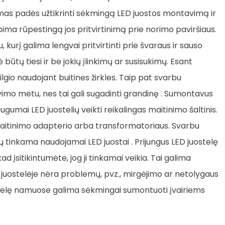
mas padės užtikrinti sėkmingą LED juostos montavimą ir
ma rūpestingą jos pritvirtinimą prie norimo paviršiaus.
 kurį galima lengvai pritvirtinti prie švaraus ir sauso
ė būtų tiesi ir be jokių įlinkimų ar susisukimų. Esant
 ilgio naudojant buitines žirkles. Taip pat svarbu
vimo metu, nes tai gali sugadinti grandinę . Sumontavus
Daugumai LED juostelių veikti reikalingas maitinimo šaltinis.
 maitinimo adapterio arba transformatoriaus. Svarbu
tų tinkama naudojamai LED juostai . Prijungus LED juostelę
ad įsitikintumėte, jog ji tinkamai veikia. Tai galima
D juostelėje nėra problemų, pvz., mirgėjimo ar netolygaus
ostelę namuose galima sėkmingai sumontuoti įvairiems