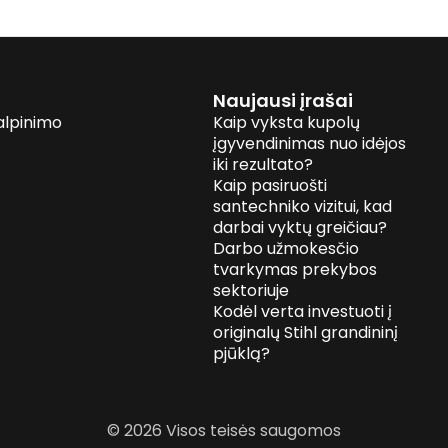
Naujausi įrašai
alpinimo
Kaip vyksta kupolų
įgyvendinimas nuo idėjos
iki rezultato?
Kaip pasiruošti
santechniko vizitui, kad
darbai vyktų greičiau?
Darbo užmokesčio
tvarkymas prekybos
sektoriuje
Kodėl verta investuoti į
originalų Stihl grandininį
pjūklą?
© 2026 Visos teisės saugomos