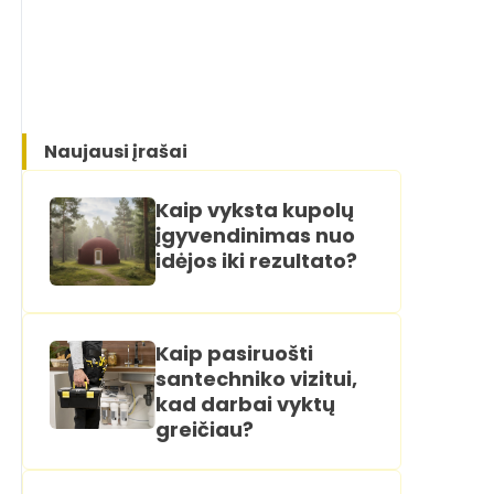
Naujausi įrašai
Kaip vyksta kupolų
įgyvendinimas nuo
idėjos iki rezultato?
Kaip pasiruošti
santechniko vizitui,
kad darbai vyktų
greičiau?