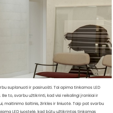
u suplanuoti ir pasiruošti. Tai apima tinkamos LED
Be to, svarbu užtikrinti, kad visi reikalingi įrankiai ir
maitinimo šaltinis, žirklės ir liniuotė. Taip pat svarbu
ntuojama LED juostelė, kad būtų užtikrintas tinkamas