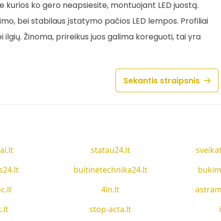
be kurios ko gero neapsiesite, montuojant LED juostą.
ėjimo, bei stabilaus įstatymo pačios LED lempos. Profiliai
i ilgių. Žinoma, prireikus juos galima koreguoti, tai yra
Sekantis straipsnis
ai.lt
statau24.lt
sveika
s24.lt
buitinetechnika24.lt
bukim
c.lt
4in.lt
astram
.lt
stop-acta.lt