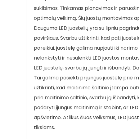
sukibimas. Tinkamas planavimas ir paruoši
optimalų veikimą. Šių juostų montavimas api
Dauguma LED juostelių yra su lipniu pagrindu,
paviršiaus. Svarbu užtikrinti, kad pati juostel
poreikiui, juostelę galima nupjauti iki norimo
nelankstyti ir nesulenkti LED juostos monta
LED juostelę, svarbu ją įjungti ir išbandyti. 
Tai galima pasiekti prijungus juostelę prie
užtikrinti, kad maitinimo šaltinio įtampa bū
prie maitinimo šaltinio, svarbu ją išbandyti, k
padaryti įjungus maitinimą ir stebint, ar LE
apšvietimo. Atlikus šiuos veiksmus, LED ju
tikslams.